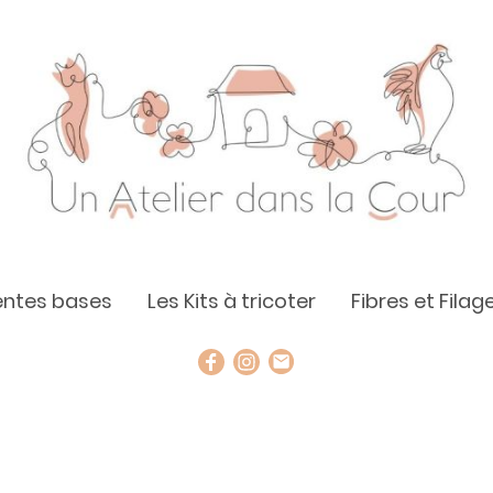
rentes bases
Les Kits à tricoter
Fibres et Filag