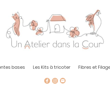
rentes bases
Les Kits à tricoter
Fibres et Filag