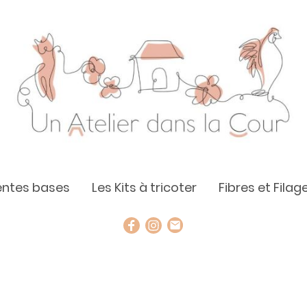
rentes bases
Les Kits à tricoter
Fibres et Filag