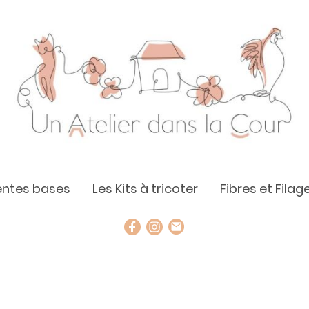
rentes bases
Les Kits à tricoter
Fibres et Filag