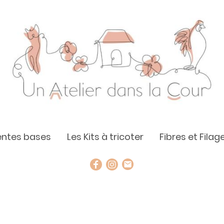
rentes bases
Les Kits à tricoter
Fibres et Filag