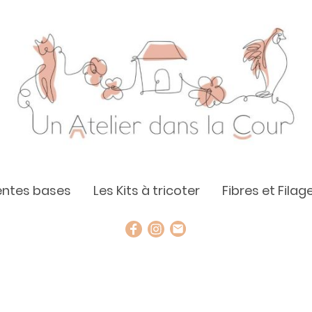
rentes bases
Les Kits à tricoter
Fibres et Filag